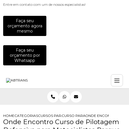
Entre em contato com um de nossos especialistas!
Faça seu
orçamento agora
mesmo
Faça seu
orçamento por
Whatsapp
HOME
CATEGORIAS
CURSOS PARA MOTOCICLISTAS
CURSO PARA MOTOCICLISTAS DE DI
ONDE ENCONTRO CURSO
Onde Encontro Curso de Pilotagem