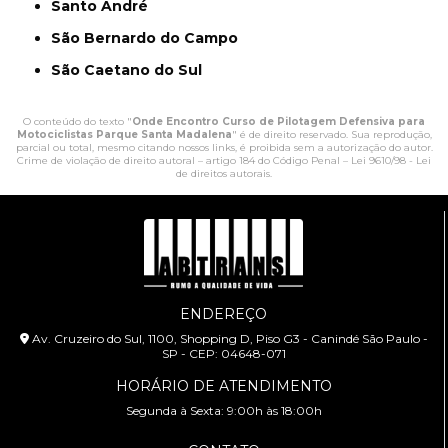
Santo André
São Bernardo do Campo
São Caetano do Sul
O conteúdo do texto "
Onde Encontro Curso de Pilotagem Defensiva para
Motociclistas Parque Santa Madalena
" é de direito reservado. Sua reprodução,
parcial ou total, mesmo citando nossos links, é proibida sem a autorização do autor.
Crime de violação de direito autoral – artigo 184 do Código Penal –
Lei 9610/98 - Lei
de direitos autorais
.
ENDEREÇO
Av. Cruzeiro do Sul, 1100, Shopping D, Piso G3 - Canindé São Paulo -
SP - CEP: 04648-071
HORÁRIO DE ATENDIMENTO
Segunda à Sexta: 9:00h às 18:00h