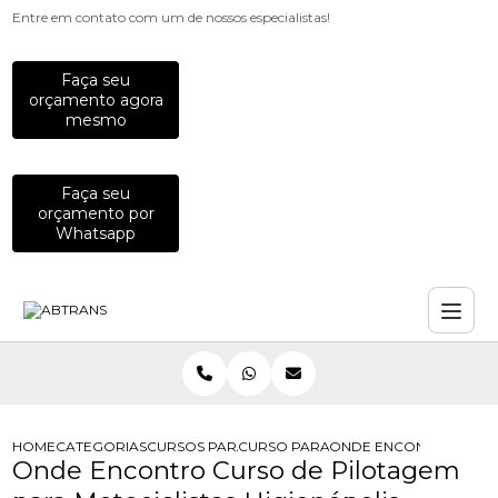
Entre em contato com um de nossos especialistas!
Faça seu
orçamento agora
mesmo
Faça seu
orçamento por
Whatsapp
HOME
CATEGORIAS
CURSOS PARA MOTOCICLISTAS
CURSO PARA MOTOCICLISTA
ONDE ENCONTRO CURSO
Onde Encontro Curso de Pilotagem