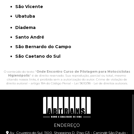
São Vicente
Ubatuba
Diadema
Santo André
São Bernardo do Campo
São Caetano do Sul
O conteúdo do texto "
Onde Encontro Curso de Pilotagem para Motociclistas
Higienópolis
" é de direito reservado. Sua reprodução, parcial ou total, mesmo
citando nossos links, é proibida sem a autorização do autor. Crime de violação de
direito autoral – artigo 184 do Código Penal –
Lei 9610/98 - Lei de direitos autorais
.
ENDEREÇO
Av. Cruzeiro do Sul, 1100, Shopping D, Piso G3 - Canindé São Paulo -