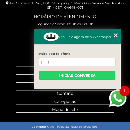
Av. Cruzeiro do Sul, 1100, Shopping D, Piso G3 - Canindé São Paulo -
SP - CEP: 04648-071
HORÁRIO DE ATENDIMENTO
Segunda à Sexta: 9:00h às 18:00h
CONTATO
Olá! Fale agora pelo WhatsApp
(11) 99458-7351
cursoabtrans@gmail.com
Insira seu telefone
MENU
Home
INICIAR CONVERSA
Empresa
Galeria
1
Contato
Categorias
Mapa do site
Copyright © ABTRANS. (Lei 9610 de 19/02/1998)