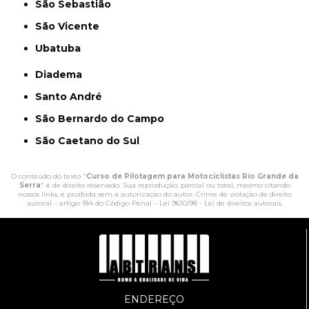
São Sebastião
São Vicente
Ubatuba
Diadema
Santo André
São Bernardo do Campo
São Caetano do Sul
O conteúdo do texto "
Curso de Pilotagem para Motociclistas Rio Grande da
Serra
" é de direito reservado. Sua reprodução, parcial ou total, mesmo citando
nossos links, é proibida sem a autorização do autor. Crime de violação de direito
autoral – artigo 184 do Código Penal –
Lei 9610/98 - Lei de direitos autorais
.
ENDEREÇO