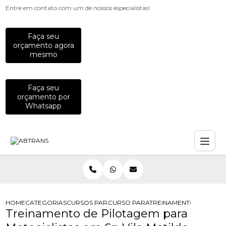
Entre em contato com um de nossos especialistas!
Faça seu
orçamento agora
mesmo
Faça seu
orçamento por
Whatsapp
HOME
CATEGORIAS
CURSOS PARA MOTOCICLISTAS
CURSO PARA MOTOCICLISTA INICIAN
TREINAMENTO DE PILOT
Treinamento de Pilotagem para