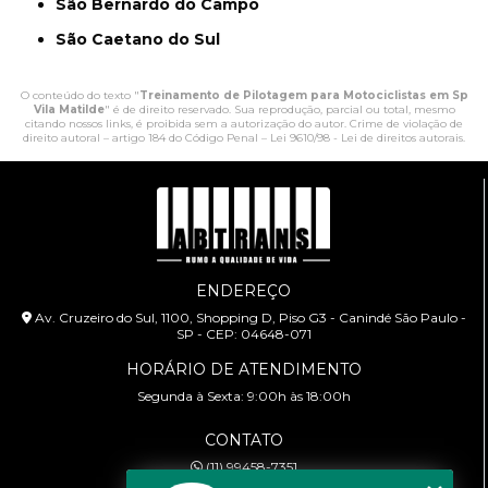
São Bernardo do Campo
São Caetano do Sul
O conteúdo do texto "
Treinamento de Pilotagem para Motociclistas em Sp
Vila Matilde
" é de direito reservado. Sua reprodução, parcial ou total, mesmo
citando nossos links, é proibida sem a autorização do autor. Crime de violação de
direito autoral – artigo 184 do Código Penal –
Lei 9610/98 - Lei de direitos autorais
.
ENDEREÇO
Av. Cruzeiro do Sul, 1100, Shopping D, Piso G3 - Canindé São Paulo -
SP - CEP: 04648-071
HORÁRIO DE ATENDIMENTO
Segunda à Sexta: 9:00h às 18:00h
CONTATO
(11) 99458-7351