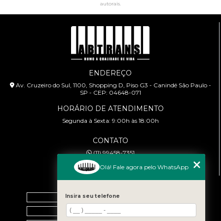
autorais
.
ENDEREÇO
Av. Cruzeiro do Sul, 1100, Shopping D, Piso G3 - Canindé São Paulo -
SP - CEP: 04648-071
HORÁRIO DE ATENDIMENTO
Segunda à Sexta: 9:00h às 18:00h
CONTATO
(11) 99458-7351
cursoabtrans@gmail.com
Olá! Fale agora pelo WhatsApp
MENU
Insira seu telefone
Home
Empresa