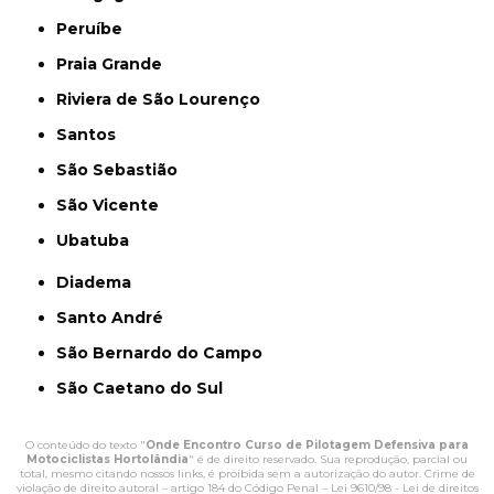
Peruíbe
Praia Grande
Riviera de São Lourenço
Santos
São Sebastião
São Vicente
Ubatuba
Diadema
Santo André
São Bernardo do Campo
São Caetano do Sul
O conteúdo do texto "
Onde Encontro Curso de Pilotagem Defensiva para
Motociclistas Hortolândia
" é de direito reservado. Sua reprodução, parcial ou
total, mesmo citando nossos links, é proibida sem a autorização do autor. Crime de
violação de direito autoral – artigo 184 do Código Penal –
Lei 9610/98 - Lei de direitos