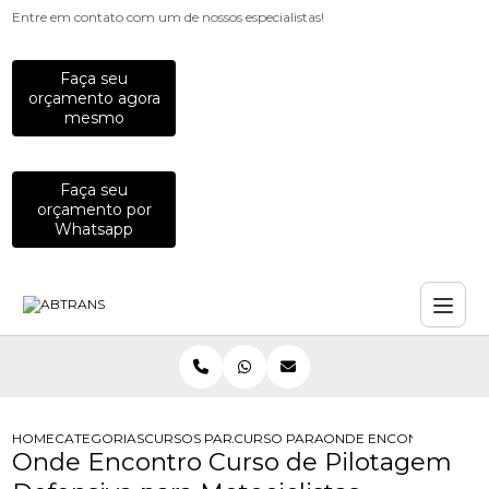
Entre em contato com um de nossos especialistas!
Faça seu
orçamento agora
mesmo
Faça seu
orçamento por
Whatsapp
HOME
CATEGORIAS
CURSOS PARA MOTOCICLISTAS
CURSO PARA MOTOCICLISTA INICIAN
ONDE ENCONTRO CURSO
Onde Encontro Curso de Pilotagem