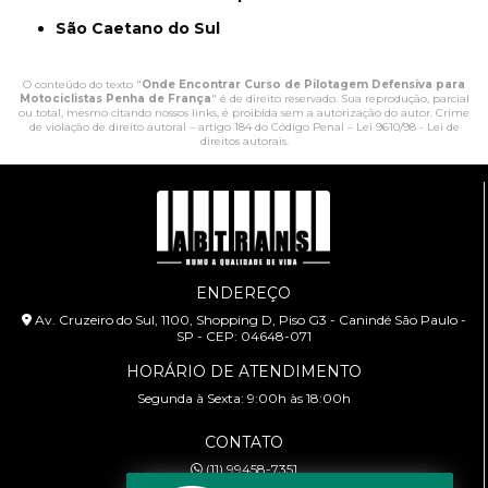
São Caetano do Sul
O conteúdo do texto "
Onde Encontrar Curso de Pilotagem Defensiva para
Motociclistas Penha de França
" é de direito reservado. Sua reprodução, parcial
ou total, mesmo citando nossos links, é proibida sem a autorização do autor. Crime
de violação de direito autoral – artigo 184 do Código Penal –
Lei 9610/98 - Lei de
direitos autorais
.
ENDEREÇO
Av. Cruzeiro do Sul, 1100, Shopping D, Piso G3 - Canindé São Paulo -
SP - CEP: 04648-071
HORÁRIO DE ATENDIMENTO
Segunda à Sexta: 9:00h às 18:00h
CONTATO
(11) 99458-7351