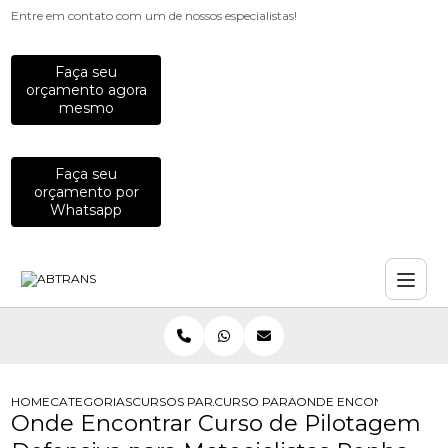
Entre em contato com um de nossos especialistas!
Faça seu
orçamento agora
mesmo
Faça seu
orçamento por
Whatsapp
HOME
CATEGORIAS
CURSOS PARA MOTOCICLISTAS
CURSO PARA MOTOCICLISTA INICIAN
ONDE ENCONTRAR CURS
Onde Encontrar Curso de Pilotagem