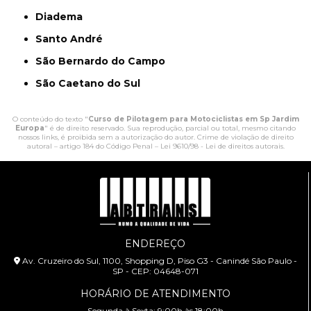
Diadema
Santo André
São Bernardo do Campo
São Caetano do Sul
O conteúdo do texto "
Curso de Pilotagem para Motociclistas em Sp Jardim
Europa
" é de direito reservado. Sua reprodução, parcial ou total, mesmo citando
nossos links, é proibida sem a autorização do autor. Crime de violação de direito
autoral – artigo 184 do Código Penal –
Lei 9610/98 - Lei de direitos autorais
.
ENDEREÇO
Av. Cruzeiro do Sul, 1100, Shopping D, Piso G3 - Canindé São Paulo -
SP - CEP: 04648-071
HORÁRIO DE ATENDIMENTO
Segunda à Sexta: 9:00h às 18:00h