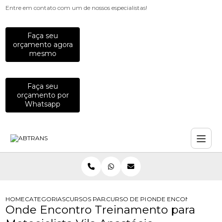
Entre em contato com um de nossos especialistas!
Faça seu
orçamento agora
mesmo
Faça seu
orçamento por
Whatsapp
HOME
CATEGORIAS
CURSOS PARA MOTOCICLISTAS
CURSO DE PILOTAGEM PARA MOTOCI
ONDE ENCONTRO TREIN
Onde Encontro Treinamento para