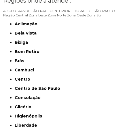
Regiões onde a atende :
ABCD
GRANDE SÃO PAULO
INTERIOR
LITORAL DE SÃO PAULO
Região Central
Zona Leste
Zona Norte
Zona Oeste
Zona Sul
Aclimação
Bela Vista
Bixiga
Bom Retiro
Brás
Cambuci
Centro
Centro de São Paulo
Consolação
Glicério
Higienópolis
Liberdade