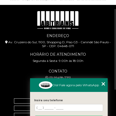
ENDEREÇO
Av. Cruzeiro do Sul, 1100, Shopping D, Piso G3 - Canindé São Paulo -
SP - CEP: 04648-071
HORÁRIO DE ATENDIMENTO
Segunda à Sexta: 9:00h às 18:00h
CONTATO
(11) 99458-7351
cursoabtrans@gmail.com
Olá! Fale agora pelo WhatsApp
MENU
Insira seu telefone
Home
Empresa
Galeria