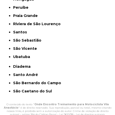
Peruíbe
Praia Grande
Riviera de São Lourenço
Santos
São Sebastião
São Vicente
Ubatuba
Diadema
Santo André
São Bernardo do Campo
São Caetano do Sul
O conteúdo do texto "
Onde Encontro Treinamento para Motociclista Vila
Anastácio
" é de direito reservado. Sua reprodução, parcial ou total, mesmo citando
nossos links, é proibida sem a autorização do autor. Crime de violação de direito
autoral – artigo 184 do Código Penal –
Lei 9610/98 - Lei de direitos autorais
.