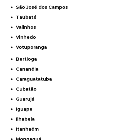
São José dos Campos
Taubaté
Valinhos
Vinhedo
Votuporanga
Bertioga
Cananéia
Caraguatatuba
Cubatão
Guarujá
Iguape
Ilhabela
Itanhaém
Mongaguá