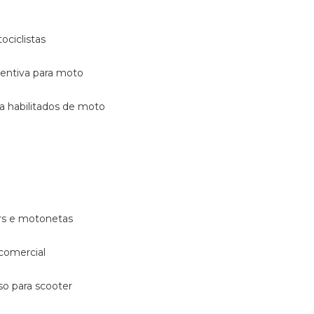
ociclistas
eventiva para moto
ara habilitados de moto
ters e motonetas
 comercial
rso para scooter