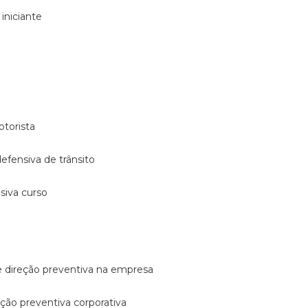
 iniciante
otorista
 defensiva de trânsito
nsiva curso
e direção preventiva na empresa
reção preventiva corporativa