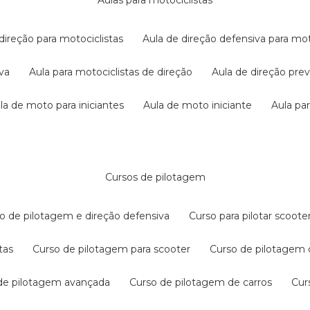
aulas para motociclistas
 direção para motociclistas
aula de direção defensiva para mot
iva
aula para motociclistas de direção
aula de direção pr
ula de moto para iniciantes
aula de moto iniciante
aula p
cursos de pilotagem
so de pilotagem e direção defensiva
curso para pilotar scoo
tas
curso de pilotagem para scooter
curso de pilotagem
 de pilotagem avançada
curso de pilotagem de carros
cu