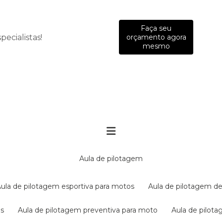
Faça seu
ecialistas!
orçamento agora
mesmo
aula de pilotagem
aula de pilotagem esportiva para motos
aula de pilotagem de
es
aula de pilotagem preventiva para moto
aula de pilo