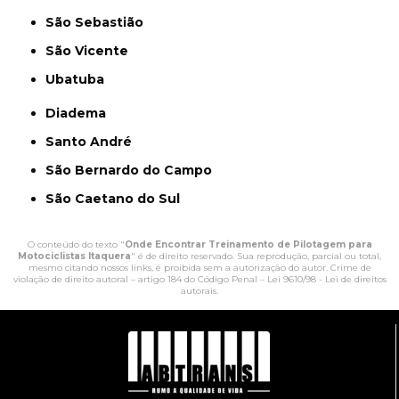
São Sebastião
São Vicente
Ubatuba
Diadema
Santo André
São Bernardo do Campo
São Caetano do Sul
O conteúdo do texto "
Onde Encontrar Treinamento de Pilotagem para
Motociclistas Itaquera
" é de direito reservado. Sua reprodução, parcial ou total,
mesmo citando nossos links, é proibida sem a autorização do autor. Crime de
violação de direito autoral – artigo 184 do Código Penal –
Lei 9610/98 - Lei de direitos
autorais
.