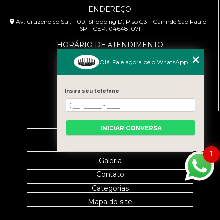
ENDEREÇO
Av. Cruzeiro do Sul, 1100, Shopping D, Piso G3 - Canindé São Paulo -
SP - CEP: 04648-071
HORÁRIO DE ATENDIMENTO
Segunda à Sexta: 9:00h às 18:00h
Olá! Fale agora pelo WhatsApp
CONTATO
(11) 99458-7351
Insira seu telefone
cursoabtrans@gmail.com
MENU
INICIAR CONVERSA
Home
Empresa
1
Galeria
Contato
Categorias
Mapa do site