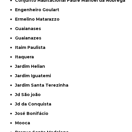
Conjunto Habitacional Padre Manoel da Nóbrega
Engenheiro Goulart
Ermelino Matarazzo
Guaianases
Guaianazes
Itaim Paulista
Itaquera
Jardim Helian
Jardim Iguatemi
Jardim Santa Terezinha
Jd São joão
Jd da Conquista
José Bonifácio
Mooca