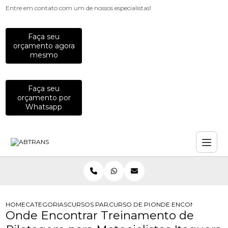
Entre em contato com um de nossos especialistas!
Faça seu
orçamento agora
mesmo
Faça seu
orçamento por
Whatsapp
HOME
CATEGORIAS
CURSOS PARA MOTOCICLISTAS
CURSO DE PILOTAGEM PARA MOTOCI
ONDE ENCONTRAR TREI
Onde Encontrar Treinamento de