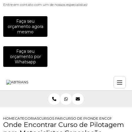
Entre em contato com um de nossos especialistas!
Faça seu
orçamento agora
mesmo
Faça seu
orçamento por
Whatsapp
HOME
CATEGORIAS
CURSOS PARA MOTOCICLISTAS
CURSO DE PILOTAGEM PARA MOTOCI
ONDE ENCONTRAR CUR
Onde Encontrar Curso de Pilotagem