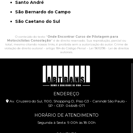
Santo André
São Bernardo do Campo
São Caetano do Sul
O conteúdo do texto "
Onde Encontrar Curso de Pilotagem para
Motociclistas Consolação
" é de direito reservado. Sua reprodução, parcial ou
total, mesmo citando nossos links, é proibida sem a autorização do autor. Crime de
violação de direito autoral – artigo 184 do Código Penal –
Lei 9610/98 - Lei de direitos
autorais
.
ENDEREÇO
Av. Cruzeiro do Sul, 1100, Shopping D, Piso G3 - Canindé São Paulo -
SP - CEP: 04648-071
HORÁRIO DE ATENDIMENTO
Segunda à Sexta: 9:00h às 18:00h