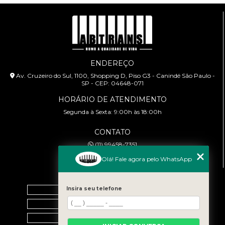
ENDEREÇO
Av. Cruzeiro do Sul, 1100, Shopping D, Piso G3 - Canindé São Paulo -
SP - CEP: 04648-071
HORÁRIO DE ATENDIMENTO
Segunda à Sexta: 9:00h às 18:00h
CONTATO
(11) 99458-7351
cursoabtrans@gmail.com
Olá! Fale agora pelo WhatsApp
MENU
Insira seu telefone
Home
Empresa
Galeria