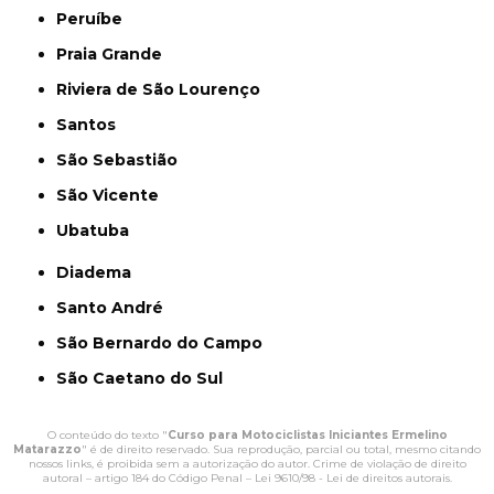
Peruíbe
Praia Grande
Riviera de São Lourenço
Santos
São Sebastião
São Vicente
Ubatuba
Diadema
Santo André
São Bernardo do Campo
São Caetano do Sul
O conteúdo do texto "
Curso para Motociclistas Iniciantes Ermelino
Matarazzo
" é de direito reservado. Sua reprodução, parcial ou total, mesmo citando
nossos links, é proibida sem a autorização do autor. Crime de violação de direito
autoral – artigo 184 do Código Penal –
Lei 9610/98 - Lei de direitos autorais
.