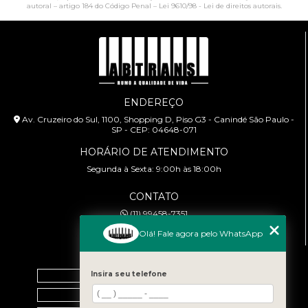
autoral – artigo 184 do Código Penal –
Lei 9610/98 - Lei de direitos autorais
.
ENDEREÇO
Av. Cruzeiro do Sul, 1100, Shopping D, Piso G3 - Canindé São Paulo -
SP - CEP: 04648-071
HORÁRIO DE ATENDIMENTO
Segunda à Sexta: 9:00h às 18:00h
CONTATO
(11) 99458-7351
cursoabtrans@gmail.com
Olá! Fale agora pelo WhatsApp
MENU
Home
Insira seu telefone
Empresa