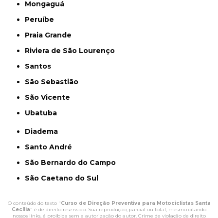
Mongaguá
Peruíbe
Praia Grande
Riviera de São Lourenço
Santos
São Sebastião
São Vicente
Ubatuba
Diadema
Santo André
São Bernardo do Campo
São Caetano do Sul
O conteúdo do texto "
Curso de Direção Preventiva para Motociclistas Santa
Cecília
" é de direito reservado. Sua reprodução, parcial ou total, mesmo citando
nossos links, é proibida sem a autorização do autor. Crime de violação de direito