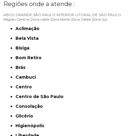
Regiões onde a atende :
ABCD
GRANDE SÃO PAULO
INTERIOR
LITORAL DE SÃO PAULO
Região Central
Zona Leste
Zona Norte
Zona Oeste
Zona Sul
Aclimação
Bela Vista
Bixiga
Bom Retiro
Brás
Cambuci
Centro
Centro de São Paulo
Consolação
Glicério
Higienópolis
Liberdade