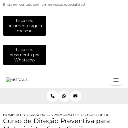
Entre em contato com um de nossos especialistas!
Faça seu
orçamento agora
mesmo
Faça seu
orçamento por
Whatsapp
HOME
CATEGORIAS
CURSOS PARA MOTOCICLISTAS
CURSO DE PILOTAGEM PARA MOTOCI
CURSO DE DIRECAO PRE
Curso de Direção Preventiva para