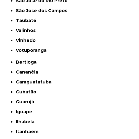
São José do Rio Preto
São José dos Campos
Taubaté
Valinhos
Vinhedo
Votuporanga
Bertioga
Cananéia
Caraguatatuba
Cubatão
Guarujá
Iguape
Ilhabela
Itanhaém