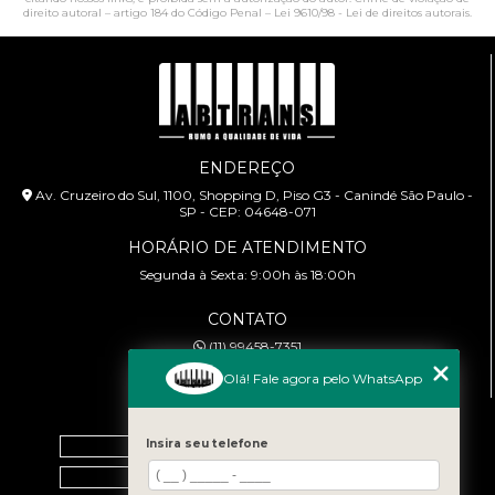
direito autoral – artigo 184 do Código Penal –
Lei 9610/98 - Lei de direitos autorais
.
ENDEREÇO
Av. Cruzeiro do Sul, 1100, Shopping D, Piso G3 - Canindé São Paulo -
SP - CEP: 04648-071
HORÁRIO DE ATENDIMENTO
Segunda à Sexta: 9:00h às 18:00h
CONTATO
(11) 99458-7351
cursoabtrans@gmail.com
Olá! Fale agora pelo WhatsApp
MENU
Insira seu telefone
Home
Empresa