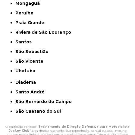
Mongaguá
Peruíbe
Praia Grande
Riviera de São Lourenço
Santos
São Sebastião
São Vicente
Ubatuba
Diadema
Santo André
São Bernardo do Campo
São Caetano do Sul
O conteúdo do texto "
Treinamento de Direção Defensiva para Motociclista
Jockey Club
" é de direito reservado. Sua reprodução, parcial ou total, mesmo
citando nossos links, é proibida sem a autorização do autor. Crime de violação de