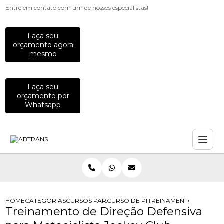
Entre em contato com um de nossos especialistas!
Faça seu
orçamento agora
mesmo
Faça seu
orçamento por
Whatsapp
HOME
CATEGORIAS
CURSOS PARA MOTOCICLISTAS
CURSO DE PILOTAGEM DEFENSIVA P
TREINAMENTO DE DIREC
Treinamento de Direção Defensiva