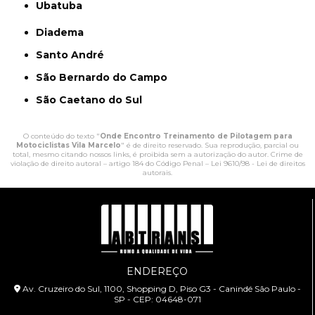
Ubatuba
Diadema
Santo André
São Bernardo do Campo
São Caetano do Sul
O conteúdo do texto "
Onde Encontro Treinamento de Pilotagem para
Motociclistas Vila Marcelo
" é de direito reservado. Sua reprodução, parcial ou
total, mesmo citando nossos links, é proibida sem a autorização do autor. Crime de
violação de direito autoral – artigo 184 do Código Penal –
Lei 9610/98 - Lei de direitos
autorais
.
ENDEREÇO
Av. Cruzeiro do Sul, 1100, Shopping D, Piso G3 - Canindé São Paulo -
SP - CEP: 04648-071