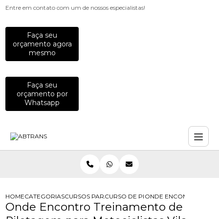
Entre em contato com um de nossos especialistas!
Faça seu
orçamento agora
mesmo
Faça seu
orçamento por
Whatsapp
HOME
CATEGORIAS
CURSOS PARA MOTOCICLISTAS
CURSO DE PILOTAGEM DEFENSIVA P
ONDE ENCONTRO TREIN
Onde Encontro Treinamento de