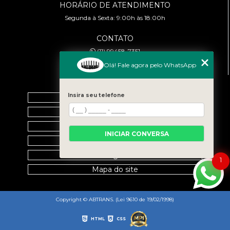
HORÁRIO DE ATENDIMENTO
Segunda à Sexta: 9:00h às 18:00h
CONTATO
(11) 99458-7351
cursoabtrans@gmail.com
Olá! Fale agora pelo WhatsApp
MENU
Insira seu telefone
Home
Empresa
Galeria
INICIAR CONVERSA
Contato
Categorias
1
Mapa do site
Copyright © ABTRANS. (Lei 9610 de 19/02/1998)
HTML
CSS