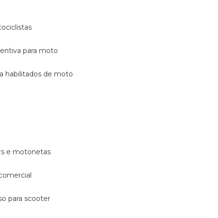
ociclistas
eventiva para moto
ara habilitados de moto
ters e motonetas
 comercial
rso para scooter