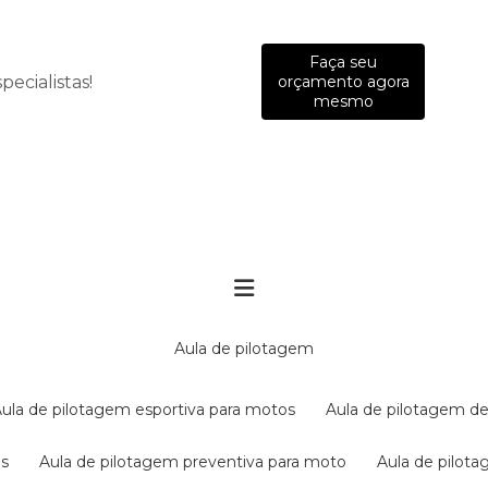
Faça seu
ecialistas!
orçamento agora
mesmo
aula de pilotagem
aula de pilotagem esportiva para motos
aula de pilotagem de
es
aula de pilotagem preventiva para moto
aula de pilo