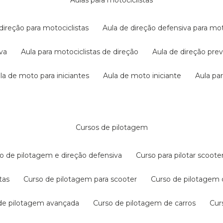
aulas para motociclistas
 direção para motociclistas
aula de direção defensiva para mot
iva
aula para motociclistas de direção
aula de direção pr
ula de moto para iniciantes
aula de moto iniciante
aula p
cursos de pilotagem
so de pilotagem e direção defensiva
curso para pilotar scoo
tas
curso de pilotagem para scooter
curso de pilotagem
 de pilotagem avançada
curso de pilotagem de carros
cu