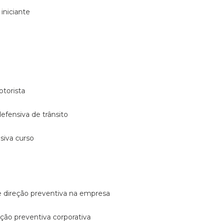
 iniciante
otorista
 defensiva de trânsito
nsiva curso
e direção preventiva na empresa
reção preventiva corporativa