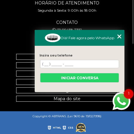
HORÁRIO DE ATENDIMENTO
Segunda à Sexta: 9:00h às 18:00h
CONTATO
(11) 99458-7351
cursoabtrans@gmail.com
Olá! Fale agora pelo WhatsApp
MENU
Insira seu telefone
Home
Empresa
Galeria
INICIAR CONVERSA
Contato
Categorias
1
Mapa do site
Copyright © ABTRANS. (Lei 9610 de 19/02/1998)
HTML
CSS