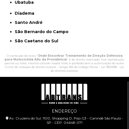
Ubatuba
Diadema
Santo André
São Bernardo do Campo
São Caetano do Sul
O conteúdo do texto "
Onde Encontrar Treinamento de Direção Defensiva
para Motociclista Alto da Providencia
" é de direito reservado. Sua reprodução,
parcial ou total, mesmo citando nossos links, é proibida sem a autorização do autor.
Crime de violação de direito autoral – artigo 184 do Código Penal –
Lei 9610/98 - Lei
de direitos autorais
.
ENDEREÇO
Av. Cruzeiro do Sul, 1100, Shopping D, Piso G3 - Canindé São Paulo -
SP - CEP: 04648-071