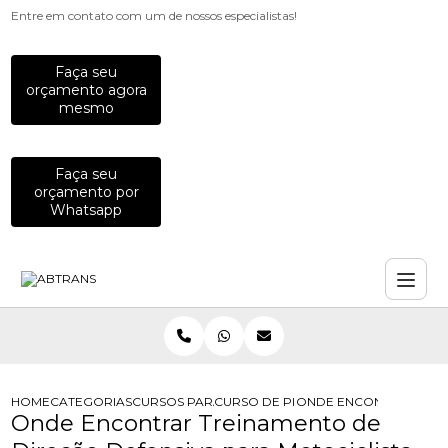
Entre em contato com um de nossos especialistas!
Faça seu
orçamento agora
mesmo
Faça seu
orçamento por
Whatsapp
HOME
CATEGORIAS
CURSOS PARA MOTOCICLISTAS
CURSO DE PILOTAGEM DEFENSIVA P
ONDE ENCONTRAR TREI
Onde Encontrar Treinamento de