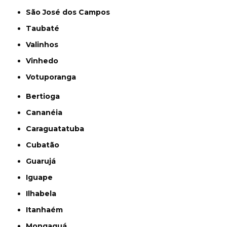
São José dos Campos
Taubaté
Valinhos
Vinhedo
Votuporanga
Bertioga
Cananéia
Caraguatatuba
Cubatão
Guarujá
Iguape
Ilhabela
Itanhaém
Mongaguá