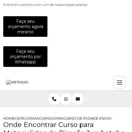
Entre em contato com um de nossos especialistas!
Faça seu
orçamento agora
mesmo
Faça seu
orçamento por
Whatsapp
HOME
CATEGORIAS
CURSOS PARA MOTOCICLISTAS
CURSO DE PILOTAGEM DEFENSIVA P
ONDE ENCONTRAR CURS
Onde Encontrar Curso para