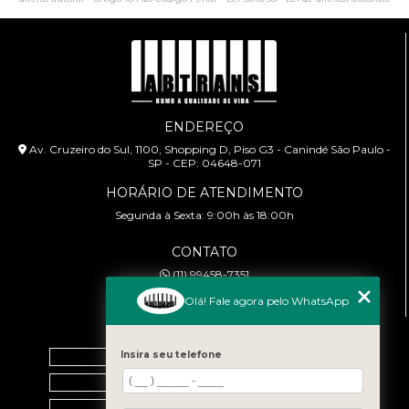
ENDEREÇO
Av. Cruzeiro do Sul, 1100, Shopping D, Piso G3 - Canindé São Paulo -
SP - CEP: 04648-071
HORÁRIO DE ATENDIMENTO
Segunda à Sexta: 9:00h às 18:00h
CONTATO
(11) 99458-7351
cursoabtrans@gmail.com
Olá! Fale agora pelo WhatsApp
MENU
Home
Insira seu telefone
Empresa
Galeria