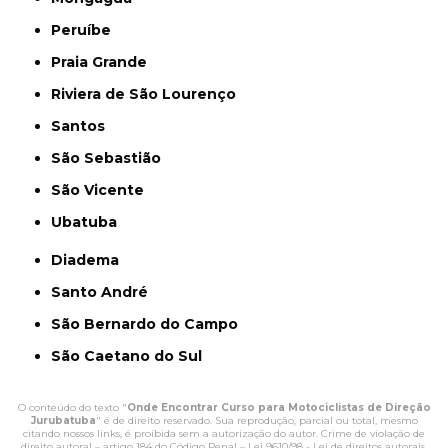
Peruíbe
Praia Grande
Riviera de São Lourenço
Santos
São Sebastião
São Vicente
Ubatuba
Diadema
Santo André
São Bernardo do Campo
São Caetano do Sul
O conteúdo do texto "
Onde Encontrar Curso para Motociclistas de Direção
Jurubatuba
" é de direito reservado. Sua reprodução, parcial ou total, mesmo
citando nossos links, é proibida sem a autorização do autor. Crime de violação de
direito autoral – artigo 184 do Código Penal –
Lei 9610/98 - Lei de direitos autorais
.