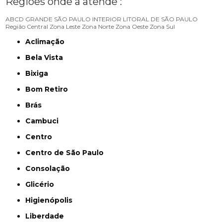
Regiões onde a atende :
ABCD
GRANDE SÃO PAULO
INTERIOR
LITORAL DE SÃO PAULO
Região Central
Zona Leste
Zona Norte
Zona Oeste
Zona Sul
Aclimação
Bela Vista
Bixiga
Bom Retiro
Brás
Cambuci
Centro
Centro de São Paulo
Consolação
Glicério
Higienópolis
Liberdade