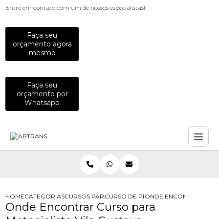
Entre em contato com um de nossos especialistas!
Faça seu
orçamento agora
mesmo
Faça seu
orçamento por
Whatsapp
HOME
CATEGORIAS
CURSOS PARA MOTOCICLISTAS
CURSO DE PILOTAGEM DEFENSIVA P
ONDE ENCONTRAR CURS
Onde Encontrar Curso para