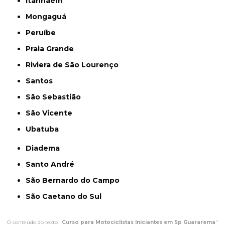
Itanhaém
Mongaguá
Peruíbe
Praia Grande
Riviera de São Lourenço
Santos
São Sebastião
São Vicente
Ubatuba
Diadema
Santo André
São Bernardo do Campo
São Caetano do Sul
O conteúdo do texto "
Curso para Motociclistas Iniciantes em Sp Guararema
"