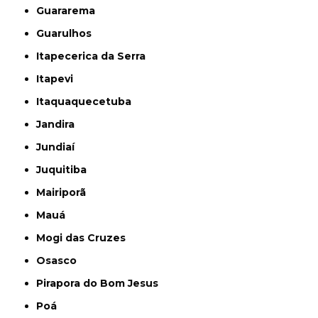
Guararema
Guarulhos
Itapecerica da Serra
Itapevi
Itaquaquecetuba
Jandira
Jundiaí
Juquitiba
Mairiporã
Mauá
Mogi das Cruzes
Osasco
Pirapora do Bom Jesus
Poá