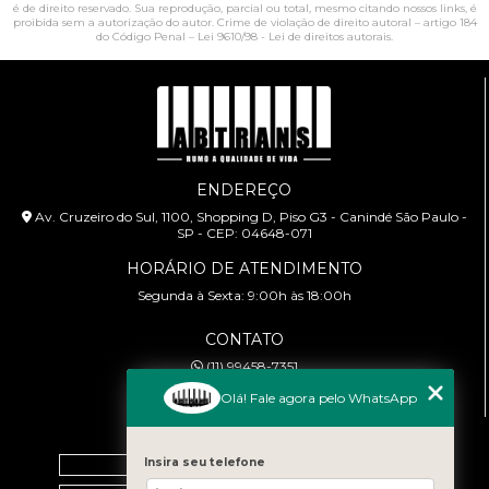
é de direito reservado. Sua reprodução, parcial ou total, mesmo citando nossos links, é
proibida sem a autorização do autor. Crime de violação de direito autoral – artigo 184
do Código Penal –
Lei 9610/98 - Lei de direitos autorais
.
ENDEREÇO
Av. Cruzeiro do Sul, 1100, Shopping D, Piso G3 - Canindé São Paulo -
SP - CEP: 04648-071
HORÁRIO DE ATENDIMENTO
Segunda à Sexta: 9:00h às 18:00h
CONTATO
(11) 99458-7351
cursoabtrans@gmail.com
Olá! Fale agora pelo WhatsApp
MENU
Insira seu telefone
Home