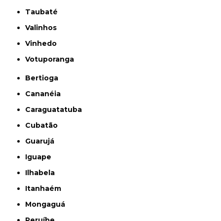
Taubaté
Valinhos
Vinhedo
Votuporanga
Bertioga
Cananéia
Caraguatatuba
Cubatão
Guarujá
Iguape
Ilhabela
Itanhaém
Mongaguá
Peruíbe