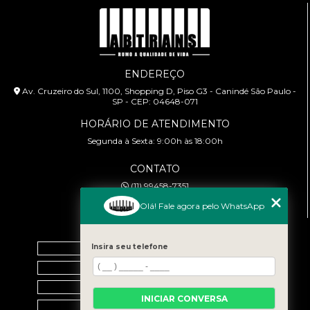
ENDEREÇO
Av. Cruzeiro do Sul, 1100, Shopping D, Piso G3 - Canindé São Paulo -
SP - CEP: 04648-071
HORÁRIO DE ATENDIMENTO
Segunda à Sexta: 9:00h às 18:00h
CONTATO
(11) 99458-7351
cursoabtrans@gmail.com
Olá! Fale agora pelo WhatsApp
MENU
Home
Insira seu telefone
Empresa
Galeria
INICIAR CONVERSA
Contato