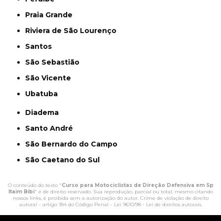
Praia Grande
Riviera de São Lourenço
Santos
São Sebastião
São Vicente
Ubatuba
Diadema
Santo André
São Bernardo do Campo
São Caetano do Sul
O conteúdo do texto "
Curso para Motociclistas de Direção Defensiva em Sp
Itaim Bibi
" é de direito reservado. Sua reprodução, parcial ou total, mesmo citando
nossos links, é proibida sem a autorização do autor. Crime de violação de direito
autoral – artigo 184 do Código Penal –
Lei 9610/98 - Lei de direitos autorais
.