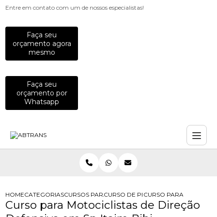
Entre em contato com um de nossos especialistas!
Faça seu
orçamento agora
mesmo
Faça seu
orçamento por
Whatsapp
HOME
CATEGORIAS
CURSOS PARA MOTOCICLISTAS
CURSO DE PILOTAGEM DEFENSIVA P
CURSO PARA MOTOCICLIS
Curso para Motociclistas de Direção