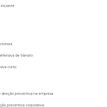
 iniciante
otorista
 defensiva de trânsito
nsiva curso
e direção preventiva na empresa
reção preventiva corporativa