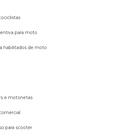
ociclistas
eventiva para moto
ara habilitados de moto
ters e motonetas
 comercial
rso para scooter