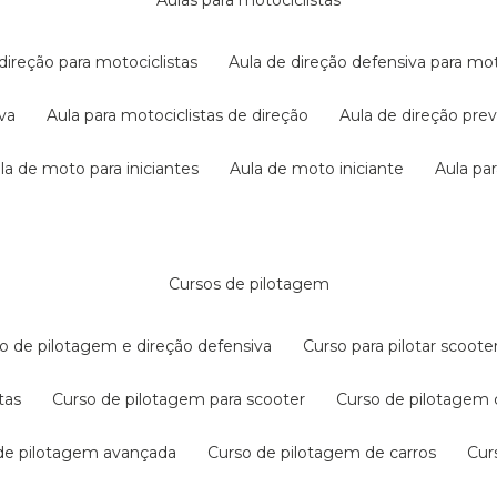
aulas para motociclistas
 direção para motociclistas
aula de direção defensiva para mot
iva
aula para motociclistas de direção
aula de direção pr
ula de moto para iniciantes
aula de moto iniciante
aula p
cursos de pilotagem
so de pilotagem e direção defensiva
curso para pilotar scoo
tas
curso de pilotagem para scooter
curso de pilotagem
 de pilotagem avançada
curso de pilotagem de carros
cu