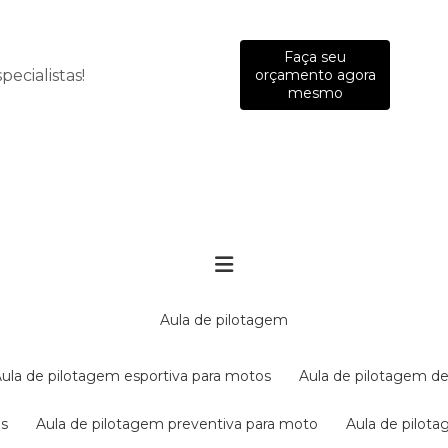
Faça seu
ecialistas!
orçamento agora
mesmo
aula de pilotagem
aula de pilotagem esportiva para motos
aula de pilotagem de
es
aula de pilotagem preventiva para moto
aula de pilo