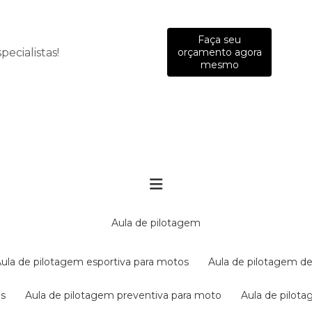
Faça seu
ecialistas!
orçamento agora
mesmo
aula de pilotagem
aula de pilotagem esportiva para motos
aula de pilotagem de
es
aula de pilotagem preventiva para moto
aula de pilo