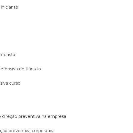
 iniciante
otorista
 defensiva de trânsito
nsiva curso
e direção preventiva na empresa
reção preventiva corporativa