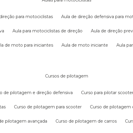
aulas para motociclistas
 direção para motociclistas
aula de direção defensiva para mot
iva
aula para motociclistas de direção
aula de direção pr
ula de moto para iniciantes
aula de moto iniciante
aula p
cursos de pilotagem
so de pilotagem e direção defensiva
curso para pilotar scoo
tas
curso de pilotagem para scooter
curso de pilotagem
 de pilotagem avançada
curso de pilotagem de carros
cu