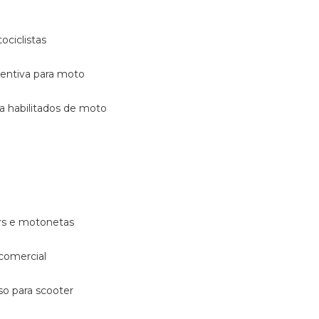
ociclistas
eventiva para moto
ara habilitados de moto
ters e motonetas
 comercial
rso para scooter