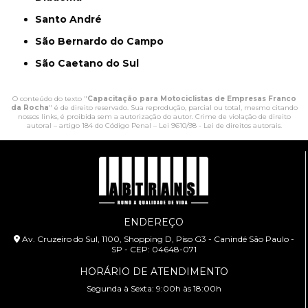
Santo André
São Bernardo do Campo
São Caetano do Sul
O conteúdo do texto "
Capacitação para Motociclistas de Empresas Franco
da Rocha
" é de direito reservado. Sua reprodução, parcial ou total, mesmo citando
nossos links, é proibida sem a autorização do autor. Crime de violação de direito
autoral – artigo 184 do Código Penal –
Lei 9610/98 - Lei de direitos autorais
.
ENDEREÇO
Av. Cruzeiro do Sul, 1100, Shopping D, Piso G3 - Canindé São Paulo -
SP - CEP: 04648-071
HORÁRIO DE ATENDIMENTO
Segunda à Sexta: 9:00h às 18:00h