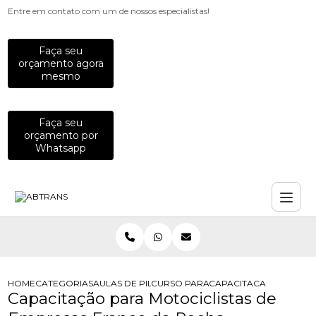
Entre em contato com um de nossos especialistas!
Faça seu
orçamento agora
mesmo
Faça seu
orçamento por
Whatsapp
HOME
CATEGORIAS
AULAS DE PILOTAGEM PARA EMPRESAS
CURSO PARA FUNCIONARIOS QUE P
CAPACITACAO PARA MO
Capacitação para Motociclistas de