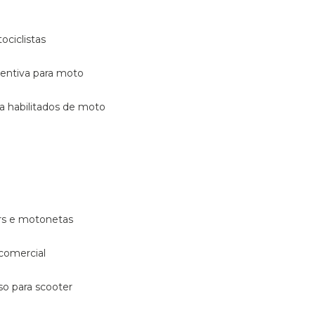
ociclistas
eventiva para moto
ara habilitados de moto
ters e motonetas
 comercial
rso para scooter