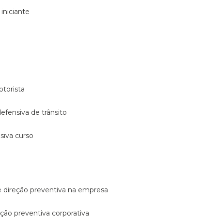
 iniciante
otorista
 defensiva de trânsito
nsiva curso
e direção preventiva na empresa
reção preventiva corporativa