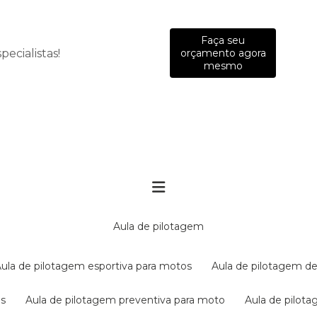
Faça seu
ecialistas!
orçamento agora
mesmo
aula de pilotagem
aula de pilotagem esportiva para motos
aula de pilotagem de
es
aula de pilotagem preventiva para moto
aula de pilo