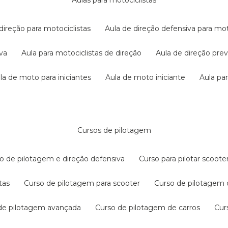
aulas para motociclistas
 direção para motociclistas
aula de direção defensiva para mot
iva
aula para motociclistas de direção
aula de direção pr
ula de moto para iniciantes
aula de moto iniciante
aula p
cursos de pilotagem
so de pilotagem e direção defensiva
curso para pilotar scoo
tas
curso de pilotagem para scooter
curso de pilotagem
 de pilotagem avançada
curso de pilotagem de carros
cu