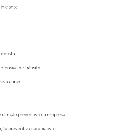
 iniciante
otorista
 defensiva de trânsito
nsiva curso
e direção preventiva na empresa
reção preventiva corporativa