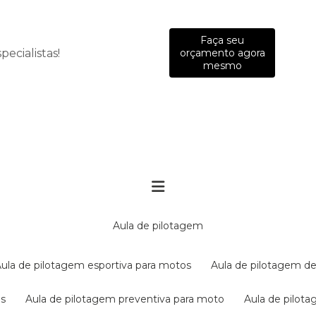
Faça seu
ecialistas!
orçamento agora
mesmo
aula de pilotagem
aula de pilotagem esportiva para motos
aula de pilotagem de
es
aula de pilotagem preventiva para moto
aula de pilo