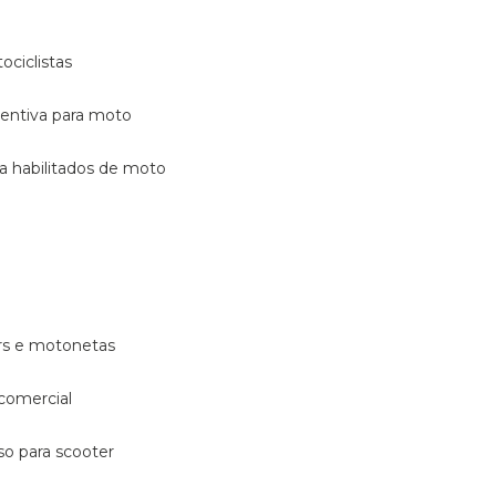
ociclistas
eventiva para moto
ara habilitados de moto
ters e motonetas
 comercial
rso para scooter