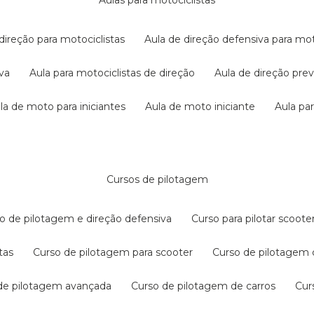
aulas para motociclistas
 direção para motociclistas
aula de direção defensiva para mot
iva
aula para motociclistas de direção
aula de direção pr
ula de moto para iniciantes
aula de moto iniciante
aula p
cursos de pilotagem
so de pilotagem e direção defensiva
curso para pilotar scoo
tas
curso de pilotagem para scooter
curso de pilotagem
 de pilotagem avançada
curso de pilotagem de carros
cu