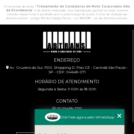
O conteúdo do texto "
Treinamento de Condutores de Moto Corporativo Alto
da Providencia
" é de direito reservado. Sua reprodução, parcial ou total, mesmo
citando nossos links, é proibida sem a autorização do autor. Crime de violação de
direito autoral – artigo 184 do Código Penal –
Lei 9610/98 - Lei de direitos autorais
.
ENDEREÇO
Av. Cruzeiro do Sul, 1100, Shopping D, Piso G3 - Canindé São Paulo -
SP - CEP: 04648-071
HORÁRIO DE ATENDIMENTO
Segunda à Sexta: 9:00h às 18:00h
CONTATO
(11) 99458-7351
cursoabtrans@gmail.com
Olá! Fale agora pelo WhatsApp
MENU