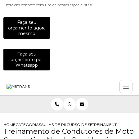
Entre em contato com um de nossos especialistas!
Faça seu
orçamento agora
mesmo
Faça seu
orçamento por
Whatsapp
HOME
CATEGORIAS
AULAS DE PILOTAGEM PARA EMPRESAS
CURSO DE SEGURANCA PARA MOTOC
TREINAMENTO DE COND
Treinamento de Condutores de Moto