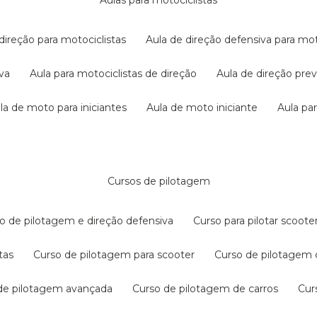
aulas para motociclistas
 direção para motociclistas
aula de direção defensiva para mot
iva
aula para motociclistas de direção
aula de direção pr
ula de moto para iniciantes
aula de moto iniciante
aula p
cursos de pilotagem
so de pilotagem e direção defensiva
curso para pilotar scoo
tas
curso de pilotagem para scooter
curso de pilotagem
 de pilotagem avançada
curso de pilotagem de carros
cu