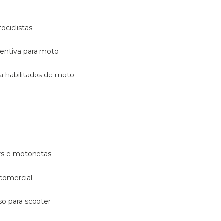
ociclistas
eventiva para moto
ara habilitados de moto
ters e motonetas
 comercial
rso para scooter