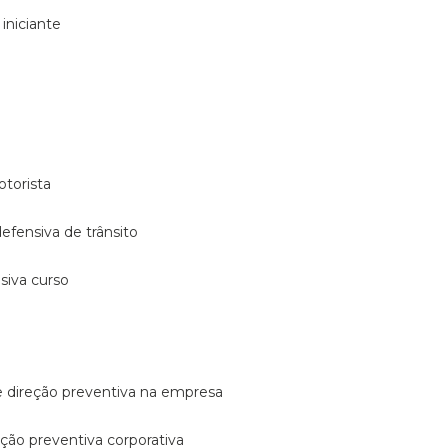
 iniciante
otorista
 defensiva de trânsito
nsiva curso
e direção preventiva na empresa
reção preventiva corporativa