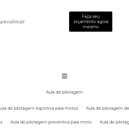
Faça seu
ecialistas!
orçamento agora
mesmo
aula de pilotagem
aula de pilotagem esportiva para motos
aula de pilotagem de
es
aula de pilotagem preventiva para moto
aula de pilo