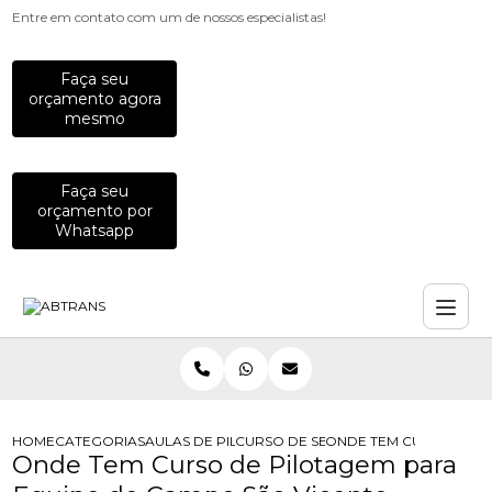
Entre em contato com um de nossos especialistas!
Faça seu
orçamento agora
mesmo
Faça seu
orçamento por
Whatsapp
HOME
CATEGORIAS
AULAS DE PILOTAGEM PARA EMPRESAS
CURSO DE SEGURANCA PARA MOTOC
ONDE TEM CURSO DE P
Onde Tem Curso de Pilotagem para