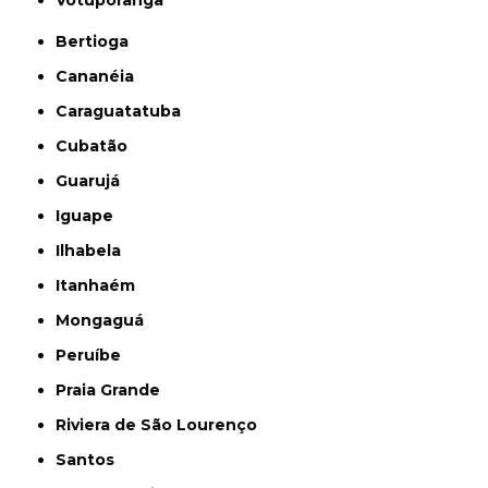
Votuporanga
Bertioga
Cananéia
Caraguatatuba
Cubatão
Guarujá
Iguape
Ilhabela
Itanhaém
Mongaguá
Peruíbe
Praia Grande
Riviera de São Lourenço
Santos