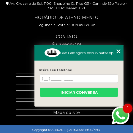
Av. Cruzeiro do Sul, 1100, Shopping D, Piso G3 - Canindé São Paulo -
SP - CEP: 04648-071
HORÁRIO DE ATENDIMENTO
Segunda à Sexta: 9:00h às 18:00h
CONTATO
(11) 99458-7351
cursoabtrans@gmail.com
Olá! Fale agora pelo WhatsApp
MENU
Insira seu telefone
Home
Empresa
Galeria
INICIAR CONVERSA
Contato
Categorias
1
Mapa do site
Copyright © ABTRANS. (Lei 9610 de 19/02/1998)