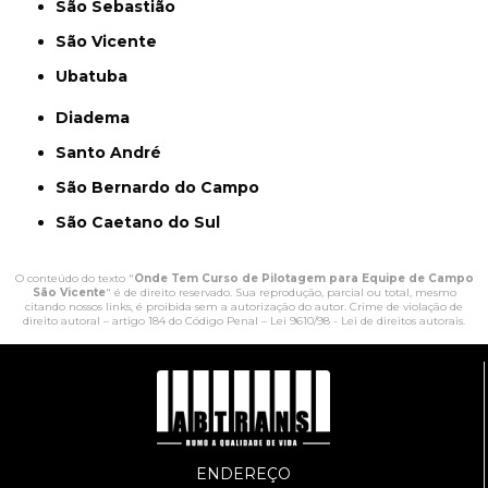
São Sebastião
São Vicente
Ubatuba
Diadema
Santo André
São Bernardo do Campo
São Caetano do Sul
O conteúdo do texto "
Onde Tem Curso de Pilotagem para Equipe de Campo
São Vicente
" é de direito reservado. Sua reprodução, parcial ou total, mesmo
citando nossos links, é proibida sem a autorização do autor. Crime de violação de
direito autoral – artigo 184 do Código Penal –
Lei 9610/98 - Lei de direitos autorais
.
ENDEREÇO