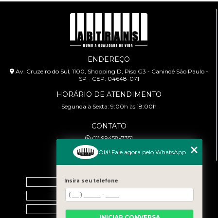
ENDEREÇO
Av. Cruzeiro do Sul, 1100, Shopping D, Piso G3 - Canindé São Paulo -
SP - CEP: 04648-071
HORÁRIO DE ATENDIMENTO
Segunda à Sexta: 9:00h às 18:00h
CONTATO
(11) 99458-7351
cursoabtrans@gmail.com
Olá! Fale agora pelo WhatsApp
MENU
Insira seu telefone
Home
Empresa
Galeria
INICIAR CONVERSA