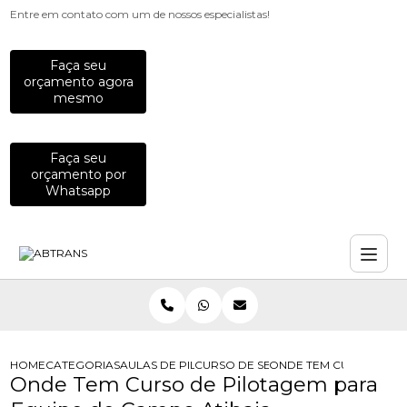
Entre em contato com um de nossos especialistas!
Faça seu
orçamento agora
mesmo
Faça seu
orçamento por
Whatsapp
HOME
CATEGORIAS
AULAS DE PILOTAGEM PARA EMPRESAS
CURSO DE SEGURANCA PARA MOTOC
ONDE TEM CURSO DE P
Onde Tem Curso de Pilotagem para