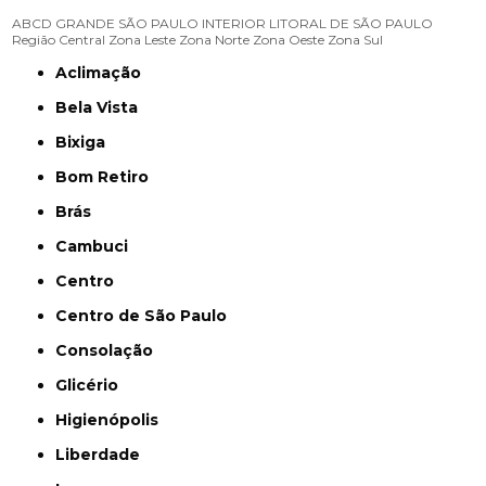
ABCD
GRANDE SÃO PAULO
INTERIOR
LITORAL DE SÃO PAULO
Região Central
Zona Leste
Zona Norte
Zona Oeste
Zona Sul
Aclimação
Bela Vista
Bixiga
Bom Retiro
Brás
Cambuci
Centro
Centro de São Paulo
Consolação
Glicério
Higienópolis
Liberdade