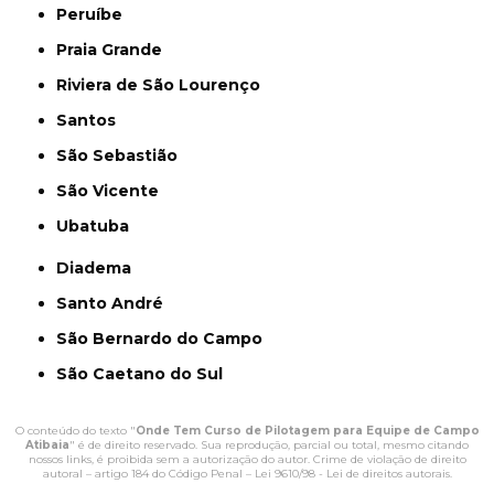
Peruíbe
Praia Grande
Riviera de São Lourenço
Santos
São Sebastião
São Vicente
Ubatuba
Diadema
Santo André
São Bernardo do Campo
São Caetano do Sul
O conteúdo do texto "
Onde Tem Curso de Pilotagem para Equipe de Campo
Atibaia
" é de direito reservado. Sua reprodução, parcial ou total, mesmo citando
nossos links, é proibida sem a autorização do autor. Crime de violação de direito
autoral – artigo 184 do Código Penal –
Lei 9610/98 - Lei de direitos autorais
.