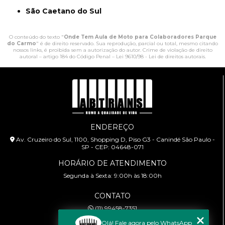
São Caetano do Sul
O conteúdo do texto "
Onde Tem Aula de Moto para Colaboradores Parque
do Carmo
" é de direito reservado. Sua reprodução, parcial ou total, mesmo citando
nossos links, é proibida sem a autorização do autor. Crime de violação de direito
autoral – artigo 184 do Código Penal –
Lei 9610/98 - Lei de direitos autorais
.
ENDEREÇO
Av. Cruzeiro do Sul, 1100, Shopping D, Piso G3 - Canindé São Paulo -
SP - CEP: 04648-071
HORÁRIO DE ATENDIMENTO
Segunda à Sexta: 9:00h às 18:00h
CONTATO
(11) 99458-7351
cursoabtrans@gmail.com
Olá! Fale agora pelo WhatsApp