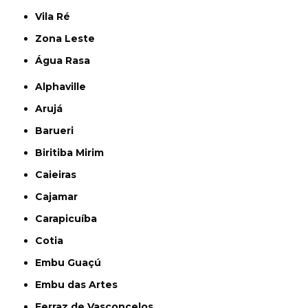
Vila Ré
Zona Leste
Água Rasa
Alphaville
Arujá
Barueri
Biritiba Mirim
Caieiras
Cajamar
Carapicuíba
Cotia
Embu Guaçú
Embu das Artes
Ferraz de Vasconcelos