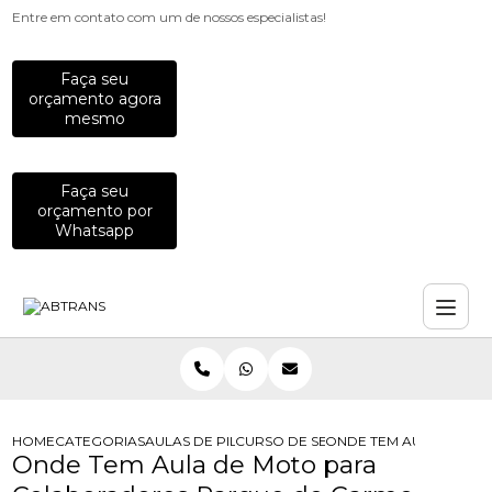
Entre em contato com um de nossos especialistas!
Faça seu
orçamento agora
mesmo
Faça seu
orçamento por
Whatsapp
HOME
CATEGORIAS
AULAS DE PILOTAGEM PARA EMPRESAS
CURSO DE SEGURANCA PARA MOTOC
ONDE TEM AULA DE M
Onde Tem Aula de Moto para