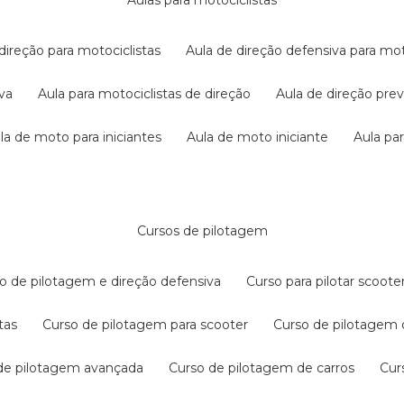
aulas para motociclistas
 direção para motociclistas
aula de direção defensiva para mot
iva
aula para motociclistas de direção
aula de direção pr
ula de moto para iniciantes
aula de moto iniciante
aula p
cursos de pilotagem
so de pilotagem e direção defensiva
curso para pilotar scoo
tas
curso de pilotagem para scooter
curso de pilotagem
 de pilotagem avançada
curso de pilotagem de carros
cu