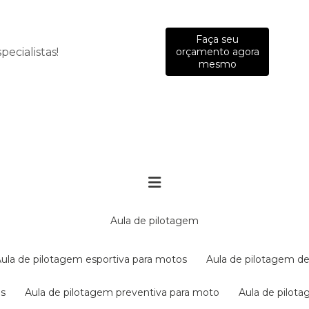
Faça seu
ecialistas!
orçamento agora
mesmo
aula de pilotagem
aula de pilotagem esportiva para motos
aula de pilotagem de
es
aula de pilotagem preventiva para moto
aula de pilo