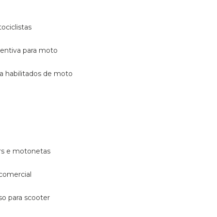
ociclistas
eventiva para moto
ara habilitados de moto
ters e motonetas
 comercial
rso para scooter