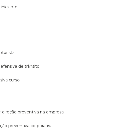
 iniciante
otorista
 defensiva de trânsito
nsiva curso
e direção preventiva na empresa
reção preventiva corporativa