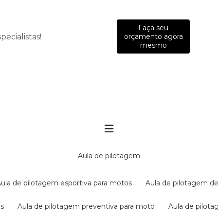
Faça seu
ecialistas!
orçamento agora
mesmo
aula de pilotagem
aula de pilotagem esportiva para motos
aula de pilotagem de
es
aula de pilotagem preventiva para moto
aula de pilo