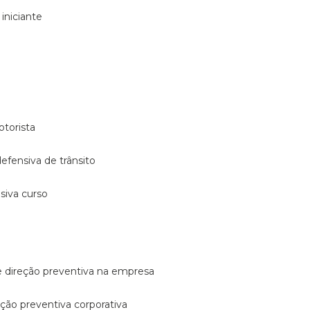
 iniciante
otorista
 defensiva de trânsito
nsiva curso
e direção preventiva na empresa
reção preventiva corporativa