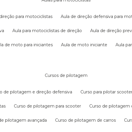
aulas para motociclistas
 direção para motociclistas
aula de direção defensiva para mot
iva
aula para motociclistas de direção
aula de direção pr
ula de moto para iniciantes
aula de moto iniciante
aula p
cursos de pilotagem
so de pilotagem e direção defensiva
curso para pilotar scoo
tas
curso de pilotagem para scooter
curso de pilotagem
 de pilotagem avançada
curso de pilotagem de carros
cu