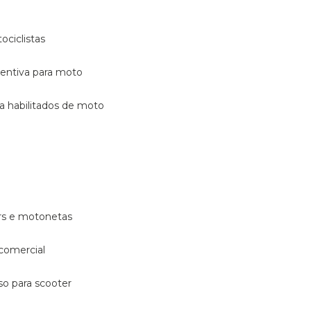
ociclistas
eventiva para moto
ara habilitados de moto
ters e motonetas
 comercial
rso para scooter