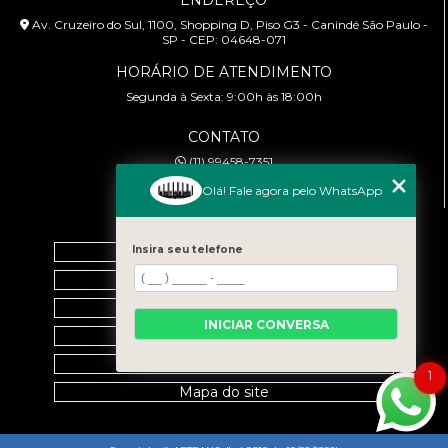
Av. Cruzeiro do Sul, 1100, Shopping D, Piso G3 - Canindé São Paulo -
SP - CEP: 04648-071
HORÁRIO DE ATENDIMENTO
Segunda à Sexta: 9:00h às 18:00h
CONTATO
(11) 99458-7351
cursoabtrans@gmail.com
Olá! Fale agora pelo WhatsApp
MENU
Home
Insira seu telefone
Empresa
Galeria
INICIAR CONVERSA
Contato
Categorias
1
Mapa do site