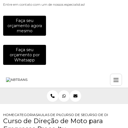
Entre em contato com um de nossos especialistas!
Faça seu
orçamento agora
mesmo
Faça seu
orçamento por
Whatsapp
HOME
CATEGORIAS
AULAS DE PILOTAGEM PARA EMPRESAS
CURSO DE SEGURANCA PARA MOTOC
CURSO DE DIRECAO DE
Curso de Direção de Moto para