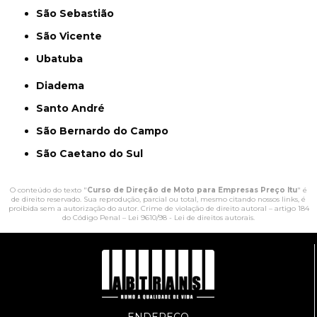
São Sebastião
São Vicente
Ubatuba
Diadema
Santo André
São Bernardo do Campo
São Caetano do Sul
O conteúdo do texto "
Curso de Direção de Moto para Empresas Preço Itu
" é
de direito reservado. Sua reprodução, parcial ou total, mesmo citando nossos links, é
proibida sem a autorização do autor. Crime de violação de direito autoral – artigo 184
do Código Penal –
Lei 9610/98 - Lei de direitos autorais
.
ENDEREÇO