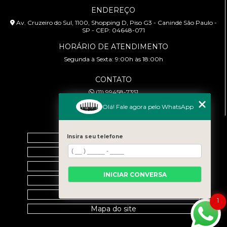
ENDEREÇO
Av. Cruzeiro do Sul, 1100, Shopping D, Piso G3 - Canindé São Paulo -
SP - CEP: 04648-071
HORÁRIO DE ATENDIMENTO
Segunda à Sexta: 9:00h às 18:00h
CONTATO
(11) 99458-7351
cursoabtrans@gmail.com
Olá! Fale agora pelo WhatsApp
MENU
Home
Insira seu telefone
Empresa
Galeria
INICIAR CONVERSA
Contato
Categorias
1
Mapa do site