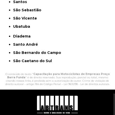
Santos
São Sebastião
São Vicente
Ubatuba
Diadema
Santo André
São Bernardo do Campo
São Caetano do Sul
O conteúdo do texto "
Capacitação para Motociclistas de Empresas Preço
Barra Funda
" é de direito reservado. Sua reprodução, parcial ou total, mesmo
citando nossos links, é proibida sem a autorização do autor. Crime de violação de
direito autoral – artigo 184 do Código Penal –
Lei 9610/98 - Lei de direitos autorais
.