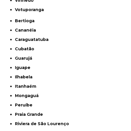
Vinhedo
Votuporanga
Bertioga
Cananéia
Caraguatatuba
Cubatão
Guarujá
Iguape
Ilhabela
Itanhaém
Mongaguá
Peruíbe
Praia Grande
Riviera de São Lourenço