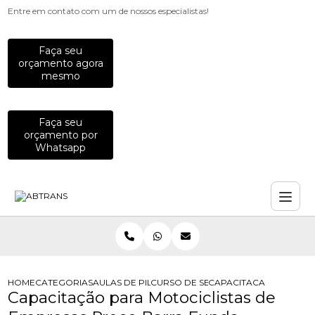
Entre em contato com um de nossos especialistas!
Faça seu
orçamento agora
mesmo
Faça seu
orçamento por
Whatsapp
HOME
CATEGORIAS
AULAS DE PILOTAGEM PARA EMPRESAS
CURSO DE SEGURANCA PARA MOTOC
CAPACITACAO PARA MO
Capacitação para Motociclistas de