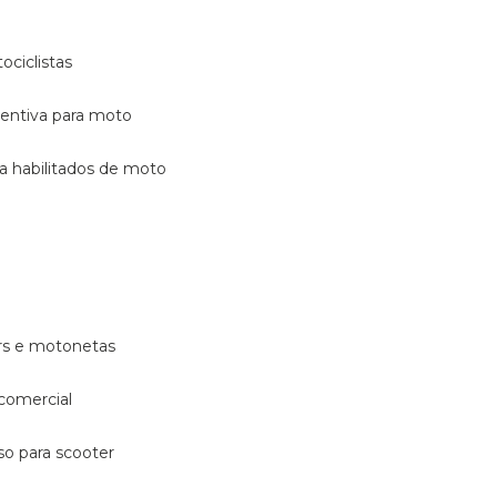
ociclistas
eventiva para moto
ara habilitados de moto
ters e motonetas
 comercial
rso para scooter