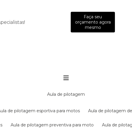
Faça seu
ecialistas!
orçamento agora
mesmo
aula de pilotagem
aula de pilotagem esportiva para motos
aula de pilotagem de
es
aula de pilotagem preventiva para moto
aula de pilo