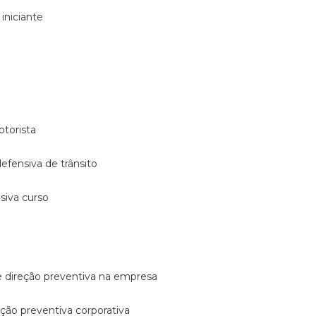
 iniciante
otorista
 defensiva de trânsito
nsiva curso
e direção preventiva na empresa
reção preventiva corporativa