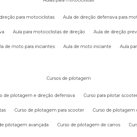
aulas para motociclistas
 direção para motociclistas
aula de direção defensiva para mot
iva
aula para motociclistas de direção
aula de direção pr
ula de moto para iniciantes
aula de moto iniciante
aula p
cursos de pilotagem
so de pilotagem e direção defensiva
curso para pilotar scoo
tas
curso de pilotagem para scooter
curso de pilotagem
 de pilotagem avançada
curso de pilotagem de carros
cu