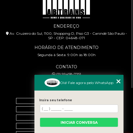
ENDEREÇO
Av. Cruzeiro do Sul, 1100, Shopping D, Piso G3 - Canindé São Paulo -
SP - CEP: 04648-071
HORÁRIO DE ATENDIMENTO
Segunda à Sexta: 9:00h às 18:00h
CONTATO
(11) 99458-7351
cursoabtrans@gmail.com
Olá! Fale agora pelo WhatsApp
MENU
Home
Insira seu telefone
Empresa
Galeria
INICIAR CONVERSA
Contato