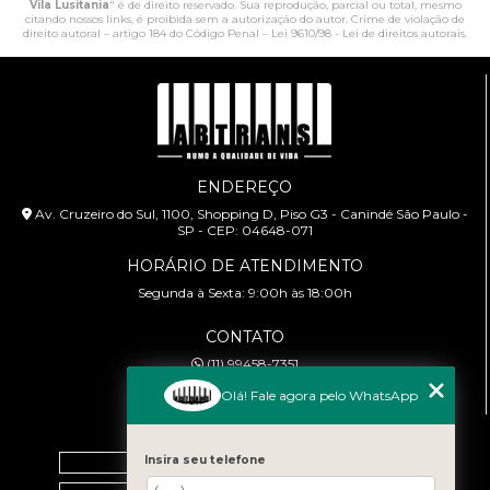
Vila Lusitania
" é de direito reservado. Sua reprodução, parcial ou total, mesmo
citando nossos links, é proibida sem a autorização do autor. Crime de violação de
direito autoral – artigo 184 do Código Penal –
Lei 9610/98 - Lei de direitos autorais
.
ENDEREÇO
Av. Cruzeiro do Sul, 1100, Shopping D, Piso G3 - Canindé São Paulo -
SP - CEP: 04648-071
HORÁRIO DE ATENDIMENTO
Segunda à Sexta: 9:00h às 18:00h
CONTATO
(11) 99458-7351
cursoabtrans@gmail.com
Olá! Fale agora pelo WhatsApp
MENU
Home
Insira seu telefone