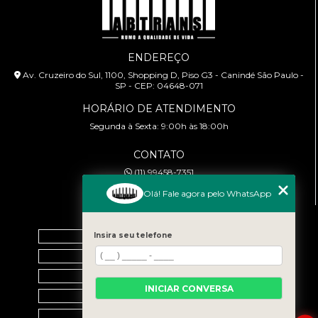
ENDEREÇO
Av. Cruzeiro do Sul, 1100, Shopping D, Piso G3 - Canindé São Paulo -
SP - CEP: 04648-071
HORÁRIO DE ATENDIMENTO
Segunda à Sexta: 9:00h às 18:00h
CONTATO
(11) 99458-7351
cursoabtrans@gmail.com
Olá! Fale agora pelo WhatsApp
MENU
Home
Insira seu telefone
Empresa
Galeria
INICIAR CONVERSA
Contato
Categorias