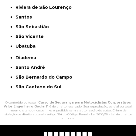
Riviera de São Lourenço
Santos
São Sebastião
São Vicente
Ubatuba
Diadema
Santo André
São Bernardo do Campo
São Caetano do Sul
O conteúdo do texto "
Curso de Segurança para Motociclistas Corporativos
Valor Engenheiro Goulart
" é de direito reservado. Sua reprodução, parcial ou total,
mesmo citando nossos links, é proibida sem a autorização do autor. Crime de
violação de direito autoral – artigo 184 do Código Penal –
Lei 9610/98 - Lei de direitos
autorais
.