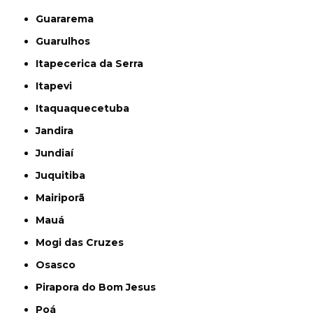
Guararema
Guarulhos
Itapecerica da Serra
Itapevi
Itaquaquecetuba
Jandira
Jundiaí
Juquitiba
Mairiporã
Mauá
Mogi das Cruzes
Osasco
Pirapora do Bom Jesus
Poá