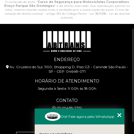
O conteúdo do texto "
Curso de Segurança para Motociclistas Corporativos
Preço Parque São Domingos
" é de direito reservado. Sua reprodução, parcial ou
total, mesmo citando nossos links, é proibida sem a autorização do autor. Crime de
violação de direito autoral – artigo 184 do Código Penal –
Lei 9610/98 - Lei de direitos
autorais
.
ENDEREÇO
Av. Cruzeiro do Sul, 1100, Shopping D, Piso G3 - Canindé São Paulo -
SP - CEP: 04648-071
HORÁRIO DE ATENDIMENTO
Segunda à Sexta: 9:00h às 18:00h
CONTATO
(11) 99458-7351
cursoabtrans@gmail.com
Olá! Fale agora pelo WhatsApp
MENU