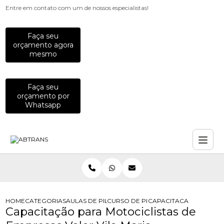
Entre em contato com um de nossos especialistas!
Faça seu
orçamento agora
mesmo
Faça seu
orçamento por
Whatsapp
HOME
CATEGORIAS
AULAS DE PILOTAGEM PARA EMPRESAS
CURSO DE PILOTAGEM PARA EQUIP
CAPACITACAO PARA MOT
Capacitação para Motociclistas de