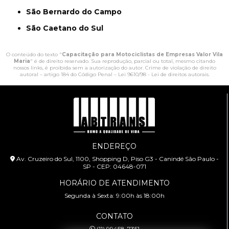
São Bernardo do Campo
São Caetano do Sul
O conteúdo do texto "
Capacitação para Motociclistas de Empresas Valor Vila
Maria
" é de direito reservado. Sua reprodução, parcial ou total, mesmo citando
nossos links, é proibida sem a autorização do autor. Crime de violação de direito
autoral – artigo 184 do Código Penal –
Lei 9610/98 - Lei de direitos autorais
.
ENDEREÇO
Av. Cruzeiro do Sul, 1100, Shopping D, Piso G3 - Canindé São Paulo -
SP - CEP: 04648-071
HORÁRIO DE ATENDIMENTO
Segunda à Sexta: 9:00h às 18:00h
CONTATO
(11) 99458-7351