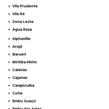
Vila Prudente
Vila Ré
Zona Leste
Água Rasa
Alphaville
Arujá
Barueri
Biritiba Mirim
Caieiras
Cajamar
Carapicuíba
Cotia
Embu Guaçú
Embu das Artes