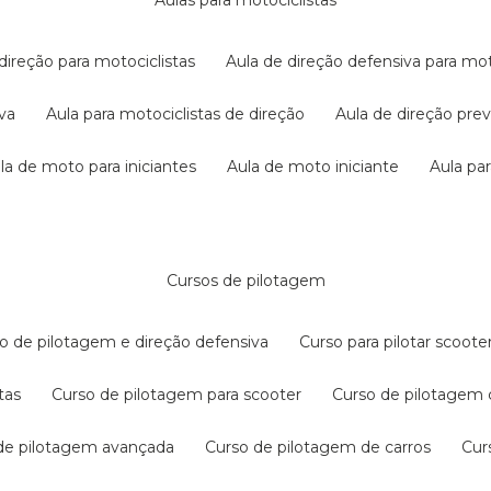
aulas para motociclistas
 direção para motociclistas
aula de direção defensiva para mot
iva
aula para motociclistas de direção
aula de direção pr
ula de moto para iniciantes
aula de moto iniciante
aula p
cursos de pilotagem
so de pilotagem e direção defensiva
curso para pilotar scoo
tas
curso de pilotagem para scooter
curso de pilotagem
 de pilotagem avançada
curso de pilotagem de carros
cu