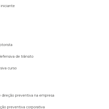
 iniciante
otorista
 defensiva de trânsito
nsiva curso
e direção preventiva na empresa
reção preventiva corporativa