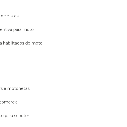
ociclistas
eventiva para moto
ara habilitados de moto
ters e motonetas
 comercial
rso para scooter