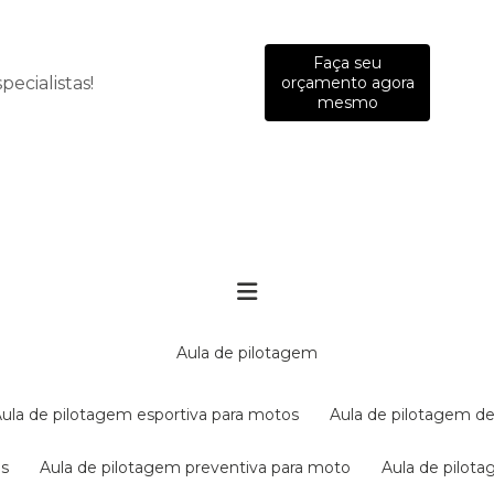
Faça seu
ecialistas!
orçamento agora
mesmo
aula de pilotagem
aula de pilotagem esportiva para motos
aula de pilotagem de
es
aula de pilotagem preventiva para moto
aula de pilo