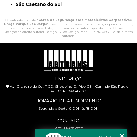
São Caetano do Sul
O conteúdo do texto "
Curso de Segurança para Motociclistas Corporativos
Preço Parque São Jorge
" é de direito reservado. Sua reprodução, parcial ou total,
mesmo citando nossos links, é proibida sem a autorização do autor. Crime de
violação de direito autoral – artigo 184 do Código Penal –
Lei 9610/98 - Lei de direitos
autorais
.
ENDEREÇO
Av. Cruzeiro do Sul, 1100, Shopping D, Piso G3 - Canindé São Paulo -
SP - CEP: 04648-071
HORÁRIO DE ATENDIMENTO
Segunda à Sexta: 9:00h às 18:00h
CONTATO
(11) 99458-7351
cursoabtrans@gmail.com