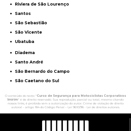
Riviera de São Lourenço
Santos
São Sebastião
São Vicente
Ubatuba
Diadema
Santo André
São Bernardo do Campo
São Caetano do Sul
O conteúdo do texto "
Curso de Segurança para Motociclistas Corporativos
Imirim
" é de direito reservado. Sua reprodução, parcial ou total, mesmo citando
nossos links, é proibida sem a autorização do autor. Crime de violação de direito
autoral – artigo 184 do Código Penal –
Lei 9610/98 - Lei de direitos autorais
.