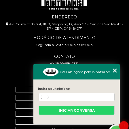
ENDEREÇO
Av. Cruzeiro do Sul, 1100, Shopping D, Piso G3 - Canindé São Paulo -
SP - CEP: 04648-071
HORÁRIO DE ATENDIMENTO
Segunda à Sexta: 9:00h às 18:00h
CONTATO
(11) 99458-7351
cursoabtrans@gmail.com
Olá! Fale agora pelo WhatsApp
MENU
Insira seu telefone
Home
Empresa
Galeria
INICIAR CONVERSA
Contato
Categorias
1