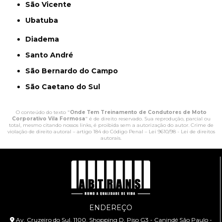
São Vicente
Ubatuba
Diadema
Santo André
São Bernardo do Campo
São Caetano do Sul
O conteúdo do texto "
Onde Tem Treinamento de Condutores de Moto
Corporativo Vila Formosa
" é de direito reservado. Sua reprodução, parcial ou
total, mesmo citando nossos links, é proibida sem a autorização do autor. Crime de
violação de direito autoral – artigo 184 do Código Penal –
Lei 9610/98 - Lei de direitos
autorais
.
ENDEREÇO
Av. Cruzeiro do Sul, 1100, Shopping D, Piso G3 - Canindé São Paulo -