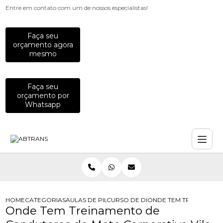
Entre em contato com um de nossos especialistas!
Faça seu
orçamento agora
mesmo
Faça seu
orçamento por
Whatsapp
HOME
CATEGORIAS
AULAS DE PILOTAGEM PARA EMPRESAS
CURSO DE DIRECAO DE MOTO PARA
ONDE TEM TREINAMEN
Onde Tem Treinamento de