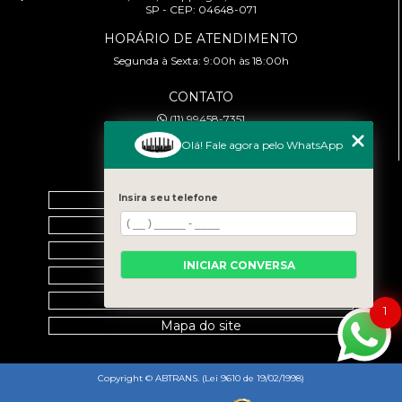
SP - CEP: 04648-071
HORÁRIO DE ATENDIMENTO
Segunda à Sexta: 9:00h às 18:00h
CONTATO
(11) 99458-7351
cursoabtrans@gmail.com
Olá! Fale agora pelo WhatsApp
MENU
Home
Insira seu telefone
Empresa
Galeria
INICIAR CONVERSA
Contato
Categorias
1
Mapa do site
Copyright © ABTRANS. (Lei 9610 de 19/02/1998)