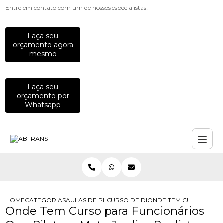
Entre em contato com um de nossos especialistas!
Faça seu
orçamento agora
mesmo
Faça seu
orçamento por
Whatsapp
HOME
CATEGORIAS
AULAS DE PILOTAGEM PARA EMPRESAS
CURSO DE DIRECAO DE MOTO PARA
ONDE TEM CURSO PARA
Onde Tem Curso para Funcionários