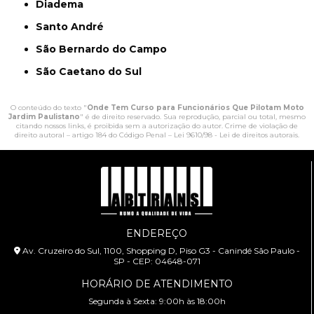
Diadema
Santo André
São Bernardo do Campo
São Caetano do Sul
O conteúdo do texto "
Onde Tem Curso para Funcionários Que Pilotam Moto
Jardim Paulistano
" é de direito reservado. Sua reprodução, parcial ou total, mesmo
citando nossos links, é proibida sem a autorização do autor. Crime de violação de
direito autoral – artigo 184 do Código Penal –
Lei 9610/98 - Lei de direitos autorais
.
ENDEREÇO
Av. Cruzeiro do Sul, 1100, Shopping D, Piso G3 - Canindé São Paulo -
SP - CEP: 04648-071
HORÁRIO DE ATENDIMENTO
Segunda à Sexta: 9:00h às 18:00h