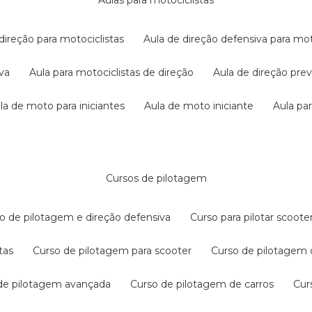
aulas para motociclistas
 direção para motociclistas
aula de direção defensiva para mot
iva
aula para motociclistas de direção
aula de direção pr
ula de moto para iniciantes
aula de moto iniciante
aula p
cursos de pilotagem
so de pilotagem e direção defensiva
curso para pilotar scoo
tas
curso de pilotagem para scooter
curso de pilotagem
 de pilotagem avançada
curso de pilotagem de carros
cu