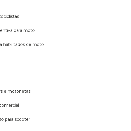
ociclistas
eventiva para moto
ara habilitados de moto
ters e motonetas
 comercial
rso para scooter