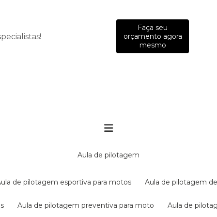
Faça seu
ecialistas!
orçamento agora
mesmo
aula de pilotagem
aula de pilotagem esportiva para motos
aula de pilotagem de
es
aula de pilotagem preventiva para moto
aula de pilo