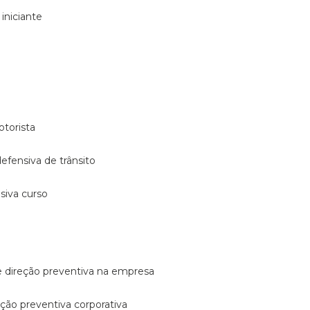
 iniciante
otorista
 defensiva de trânsito
nsiva curso
e direção preventiva na empresa
reção preventiva corporativa