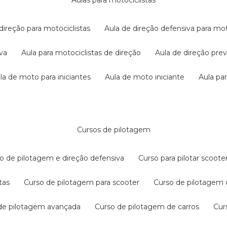
aulas para motociclistas
 direção para motociclistas
aula de direção defensiva para mot
iva
aula para motociclistas de direção
aula de direção pr
ula de moto para iniciantes
aula de moto iniciante
aula p
cursos de pilotagem
so de pilotagem e direção defensiva
curso para pilotar scoo
tas
curso de pilotagem para scooter
curso de pilotagem
 de pilotagem avançada
curso de pilotagem de carros
cu