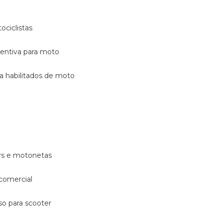
ociclistas
eventiva para moto
ara habilitados de moto
ters e motonetas
 comercial
rso para scooter