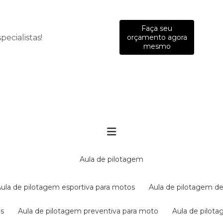
Faça seu
ecialistas!
orçamento agora
mesmo
aula de pilotagem
aula de pilotagem esportiva para motos
aula de pilotagem de
es
aula de pilotagem preventiva para moto
aula de pilo