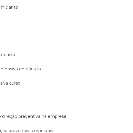
 iniciante
otorista
 defensiva de trânsito
nsiva curso
e direção preventiva na empresa
reção preventiva corporativa