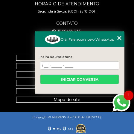
HORÁRIO DE ATENDIMENTO
Segunda à Sexta: 9:00h às 18:00h
CONTATO
(11) 99458-7351
cursoabtrans@gmail.com
Olá! Fale agora pelo WhatsApp
MENU
Insira seu telefone
Home
Empresa
Galeria
INICIAR CONVERSA
Contato
Categorias
1
Mapa do site
Copyright © ABTRANS. (Lei 9610 de 19/02/1998)
HTML
CSS