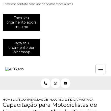
Entre em contato com um de nossos especialistas!
Faça seu
orçamento agora
mesmo
Faça seu
orçamento por
Whatsapp
HOME
CATEGORIAS
AULAS DE PILOTAGEM PARA EMPRESAS
CURSO DE DIRECAO DE MOTO PARA
CAPACITACAO PARA MO
Capacitação para Motociclistas de