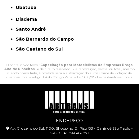
Ubatuba
Diadema
Santo André
São Bernardo do Campo
São Caetano do Sul
O conteúdo do texto "
Capacitação para Motociclistas de Empresas Preço
Alto de Pinheiros
" é de direito reservado. Sua reprodução, parcial ou total, mesmo
citando nossos links, é proibida sem a autorização do autor. Crime de violação de
direito autoral – artigo 184 do Código Penal –
Lei 9610/98 - Lei de direitos autorais
.
ENDEREÇO
Av. Cruzeiro do Sul, 1100, Shopping D, Piso G3 - Canindé São Paulo -
SP - CEP: 04648-071