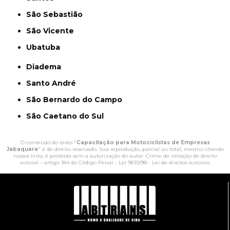
São Sebastião
São Vicente
Ubatuba
Diadema
Santo André
São Bernardo do Campo
São Caetano do Sul
O conteúdo do texto "
Capacitação para Motociclistas de Empresas
Jabaquara
" é de direito reservado. Sua reprodução, parcial ou total, mesmo citando
nossos links, é proibida sem a autorização do autor. Crime de violação de direito
autoral – artigo 184 do Código Penal –
Lei 9610/98 - Lei de direitos autorais
.