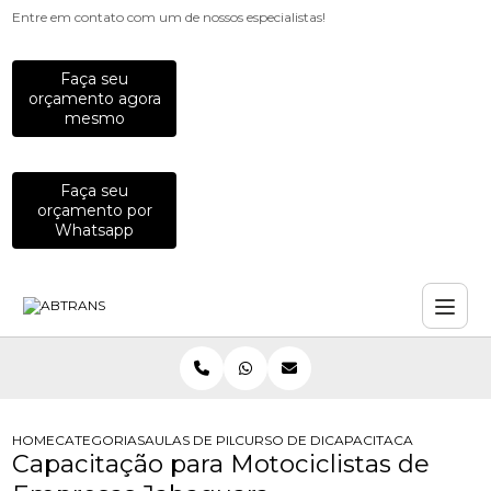
Entre em contato com um de nossos especialistas!
Faça seu
orçamento agora
mesmo
Faça seu
orçamento por
Whatsapp
HOME
CATEGORIAS
AULAS DE PILOTAGEM PARA EMPRESAS
CURSO DE DIRECAO DE MOTO PARA
CAPACITACAO PARA MO
Capacitação para Motociclistas de