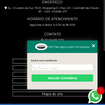
ENDEREÇO
Av. Cruzeiro do Sul, 1100, Shopping D, Piso G3 - Canindé São Paulo -
SP - CEP: 04648-071
HORÁRIO DE ATENDIMENTO
Segunda à Sexta: 9:00h às 18:00h
CONTATO
(11) 99458-7351
cursoabtrans@gmail.com
Olá! Fale agora pelo WhatsApp
MENU
Insira seu telefone
Home
Empresa
Galeria
INICIAR CONVERSA
Contato
Categorias
1
Mapa do site