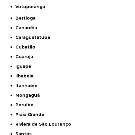
Votuporanga
Bertioga
Cananéia
Caraguatatuba
Cubatão
Guarujá
Iguape
Ilhabela
Itanhaém
Mongaguá
Peruíbe
Praia Grande
Riviera de São Lourenço
Santos